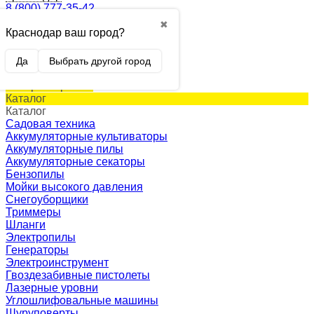
8 (800) 777-35-42
✖
Краснодар ваш город?
0
Корзина
0 p.
Да
Выбрать другой город
(пусто)
Товар в корзине!
Каталог
Каталог
Садовая техника
Аккумуляторные культиваторы
Аккумуляторные пилы
Аккумуляторные секаторы
Бензопилы
Мойки высокого давления
Снегоуборщики
Триммеры
Шланги
Электропилы
Генераторы
Электроинструмент
Гвоздезабивные пистолеты
Лазерные уровни
Углошлифовальные машины
Шуруповерты