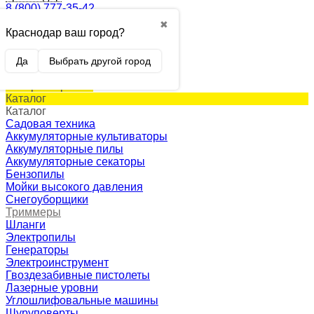
8 (800) 777-35-42
✖
Краснодар ваш город?
0
Корзина
0 p.
Да
Выбрать другой город
(пусто)
Товар в корзине!
Каталог
Каталог
Садовая техника
Аккумуляторные культиваторы
Аккумуляторные пилы
Аккумуляторные секаторы
Бензопилы
Мойки высокого давления
Снегоуборщики
Триммеры
Шланги
Электропилы
Генераторы
Электроинструмент
Гвоздезабивные пистолеты
Лазерные уровни
Углошлифовальные машины
Шуруповерты