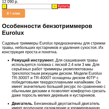
12 090 p.
Купить
-
+
В 1 клик
Особенности бензотриммеров
Eurolux
Садовые триммеры Eurolux предназначены для стрижки
травы, небольших кустарников и удаления сухостоя. Их
конструкция проста и понятна.
Режущий инструмент.
Для скашивания травы
используется головка с леской 2.4 или 3 мм. Для
серьёзных работ триммеры укомплектованы
трехлопостным режущим диском. Модели Eurolux
TR-3000T и TR-4000T оснащены диском 40ТР с
победитовыми твердосплавными напайками. Он
имеет значительно больший ресурс по сравнению с
обычными дисками и позволяет комфортно срезать
даже поросль мелких деревьев и кустарников.
Двигатель.
Бензиновый двухтактный двигатель
имеет воздушное охлаждение и хромированную