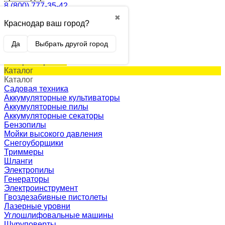
8 (800) 777-35-42
✖
Краснодар ваш город?
0
Корзина
0 p.
Да
Выбрать другой город
(пусто)
Товар в корзине!
Каталог
Каталог
Садовая техника
Аккумуляторные культиваторы
Аккумуляторные пилы
Аккумуляторные секаторы
Бензопилы
Мойки высокого давления
Снегоуборщики
Триммеры
Шланги
Электропилы
Генераторы
Электроинструмент
Гвоздезабивные пистолеты
Лазерные уровни
Углошлифовальные машины
Шуруповерты