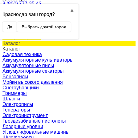
8 (800) 777-35-42
✖
Краснодар ваш город?
0
Корзина
0 p.
Да
Выбрать другой город
(пусто)
Товар в корзине!
Каталог
Каталог
Садовая техника
Аккумуляторные культиваторы
Аккумуляторные пилы
Аккумуляторные секаторы
Бензопилы
Мойки высокого давления
Снегоуборщики
Триммеры
Шланги
Электропилы
Генераторы
Электроинструмент
Гвоздезабивные пистолеты
Лазерные уровни
Углошлифовальные машины
Шуруповерты