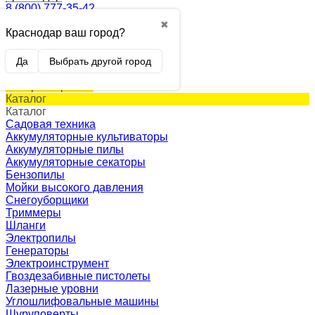
8 (800) 777-35-42
✖
Краснодар ваш город?
0
Корзина
0 p.
Да
Выбрать другой город
(пусто)
Товар в корзине!
Каталог
Каталог
Садовая техника
Аккумуляторные культиваторы
Аккумуляторные пилы
Аккумуляторные секаторы
Бензопилы
Мойки высокого давления
Снегоуборщики
Триммеры
Шланги
Электропилы
Генераторы
Электроинструмент
Гвоздезабивные пистолеты
Лазерные уровни
Углошлифовальные машины
Шуруповерты