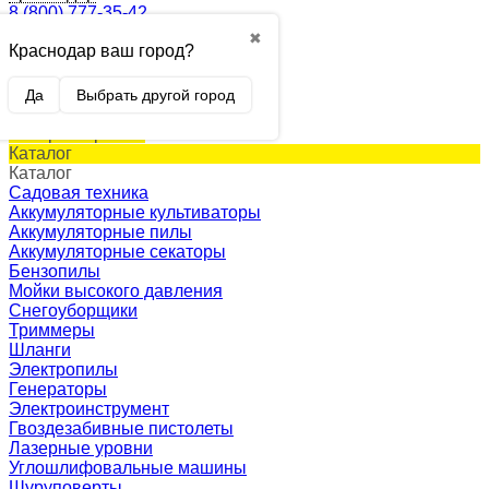
8 (800) 777-35-42
✖
Краснодар ваш город?
0
Корзина
0 p.
Да
Выбрать другой город
(пусто)
Товар в корзине!
Каталог
Каталог
Садовая техника
Аккумуляторные культиваторы
Аккумуляторные пилы
Аккумуляторные секаторы
Бензопилы
Мойки высокого давления
Снегоуборщики
Триммеры
Шланги
Электропилы
Генераторы
Электроинструмент
Гвоздезабивные пистолеты
Лазерные уровни
Углошлифовальные машины
Шуруповерты