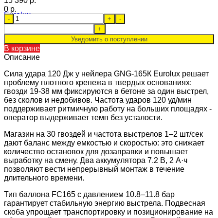
15 390 p.
0 p.
-
+
-
+
Уведомить о поступлении
В корзине
Описание
Сила удара 120 Дж у нейлера GNG‑165К Eurolux решает
проблему плотного крепежа в твердых основаниях:
гвозди 19-38 мм фиксируются в бетоне за один выстрел,
без сколов и недобивов. Частота ударов 120 уд/мин
поддерживает ритмичную работу на больших площадях -
оператор выдерживает темп без усталости.
Магазин на 30 гвоздей и частота выстрелов 1–2 шт/сек
дают баланс между емкостью и скоростью: это снижает
количество остановок для дозаправки и повышает
выработку на смену. Два аккумулятора 7.2 В, 2 А·ч
позволяют вести непрерывный монтаж в течение
длительного времени.
Тип баллона FC165 с давлением 10.8–11.8 бар
гарантирует стабильную энергию выстрела. Подвесная
скоба упрощает транспортировку и позиционирование на