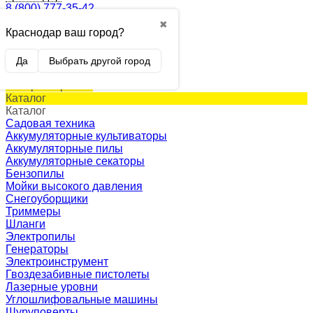
8 (800) 777-35-42
✖
Краснодар ваш город?
0
Корзина
0 p.
Да
Выбрать другой город
(пусто)
Товар в корзине!
Каталог
Каталог
Садовая техника
Аккумуляторные культиваторы
Аккумуляторные пилы
Аккумуляторные секаторы
Бензопилы
Мойки высокого давления
Снегоуборщики
Триммеры
Шланги
Электропилы
Генераторы
Электроинструмент
Гвоздезабивные пистолеты
Лазерные уровни
Углошлифовальные машины
Шуруповерты