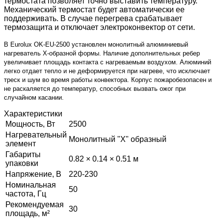
термостата позволяет точно выставить температуру.
Механический термостат будет автоматически ее
поддерживать. В случае перегрева срабатывает
термозащита и отключает электроконвектор от сети.
В
Eurolux
OK
-
EU
-2500 установлен монолитный алюминиевый
нагреватель Х-образной формы. Наличие дополнительных ребер
увеличивает площадь контакта с нагреваемым воздухом. Алюминий
легко отдает тепло и не деформируется при нагреве, что исключает
треск и шум во время работы конвектора. Корпус пожаробезопасен и
не раскаляется до температур, способных вызвать ожог при
случайном касании.
Характеристики
Мощность, Вт
2500
Нагревательный
Монолитный "Х" образный
элемент
Габариты
0.82 × 0.14 × 0.51 м
упаковки
Напряжение, В
220-230
Номинальная
50
частота, Гц
Рекомендуемая
30
площадь, м²