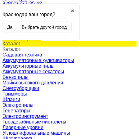
8 (800) 777-35-42
✖
Краснодар ваш город?
0
Корзина
0 p.
Да
Выбрать другой город
(пусто)
Товар в корзине!
Каталог
Каталог
Садовая техника
Аккумуляторные культиваторы
Аккумуляторные пилы
Аккумуляторные секаторы
Бензопилы
Мойки высокого давления
Снегоуборщики
Триммеры
Шланги
Электропилы
Генераторы
Электроинструмент
Гвоздезабивные пистолеты
Лазерные уровни
Углошлифовальные машины
Шуруповерты