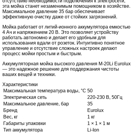
отсутствию необходимости подключения к электросети,
эта мойка станет незаменимым помощником в хозяйстве.
Максимальное давление 35 бар обеспечивает
эффективную очистку даже от стойких загрязнений.
Мойка работает от литий-ионного аккумулятора емкостью
4 Ач и напряжением 20 В. Это позволяет устройству
работать автономно и делает его удобным для
использования вдали от розеток. Интуитивно понятное
управление и отсутствие сложных настроек делают
процесс мойки простым и быстрым.
Аккумуляторная мойка высокого давления M-20Li Eurolux
— это надежное решение для поддержания чистоты
ваших вещей и техники.
Характеристики
Максимальная температура воды, °С
50
Электрическая сеть
220-230 В, 50Гц
Максимальное давление, бар
35
Бренд
Eurolux
Вес, кг
1 кг
Габариты упаковки
1 × 1 × 1 м
Тип аккумулятора
Li-Ion