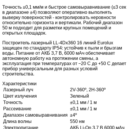
Точность ±0,1 мм/м и быстрое самовыравнивание (≤3 сек
в диапазоне ±4) позволяют оперативно выполнять
выверку поверхностей - контролировать неровности
относительно горизонта и вертикали. Рабочий диапазон
50 м подходит для разметки крупных помещений и
открытых площадок.
Построитель лазерный LL-4Dх360 16 линий Eurolux
защищен по стандарту IP54: устойчив к пыли и брызгам
воды. Питание от АКБ 3,7 В, 6000 мАч обеспечивает
автономную работу на протяжении смены, а
эксплуатация при температурах от −20 C до +50 C делает
прибор универсальным для разных условий
строительства.
Характеристики
Лазерный луч
2V-360º, 2H-360º
Цвет излучения
Зеленый
Точность
±0,1 мм / 1 м
Рассеивание
±0,1 мм / 1 м
Диапазон самовыравнивания
±4º
Длина волны
550 нм
Электропитание
АКБ Li-On 3,7 В 6000 мАч