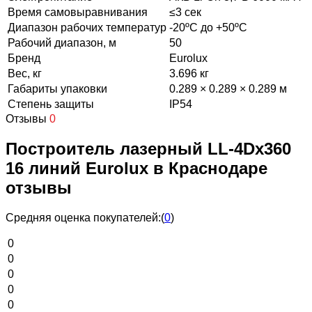
Время самовыравнивания
≤3 сек
Диапазон рабочих температур
-20ºС до +50ºС
Рабочий диапазон, м
50
Бренд
Eurolux
Вес, кг
3.696 кг
Габариты упаковки
0.289 × 0.289 × 0.289 м
Степень защиты
IP54
Отзывы
0
Построитель лазерный LL-4Dх360
16 линий Eurolux в Краснодаре
отзывы
Средняя оценка покупателей:
(
0
)
0
0
0
0
0