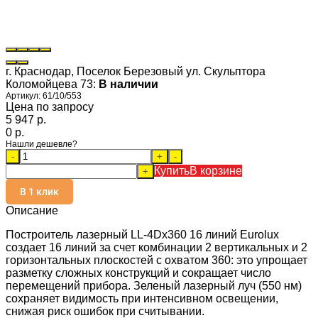
г. Краснодар, Поселок Березовый ул. Скульптора
Коломойцева 73:
В наличии
Артикул:
61/10/553
Цена по запросу
5 947 p.
0 p.
Нашли дешевле?
-
+
-
Купить
В корзине
+
В 1 клик
Описание
Построитель лазерный LL-4Dх360 16 линий Eurolux
создает 16 линий за счет комбинации 2 вертикальных и 2
горизонтальных плоскостей с охватом 360: это упрощает
разметку сложных конструкций и сокращает число
перемещений прибора. Зеленый лазерный луч (550 нм)
сохраняет видимость при интенсивном освещении,
снижая риск ошибок при считывании.