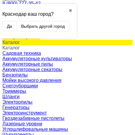
8 (800) 777-35-42
✖
Краснодар ваш город?
0
Корзина
0 p.
Да
Выбрать другой город
(пусто)
Товар в корзине!
Каталог
Каталог
Садовая техника
Аккумуляторные культиваторы
Аккумуляторные пилы
Аккумуляторные секаторы
Бензопилы
Мойки высокого давления
Снегоуборщики
Триммеры
Шланги
Электропилы
Генераторы
Электроинструмент
Гвоздезабивные пистолеты
Лазерные уровни
Углошлифовальные машины
Шуруповерты