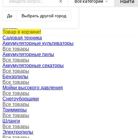
Найти
Все категории
Краснодар ваш город?
0
Корзина
Да
Выбрать другой город
0 p.
(пусто)
Товар в корзине!
Садовая техника
Аккумуляторные культиваторы
Все товары
Аккумуляторные пилы
Все товары
Аккумуляторные секаторы
Все товары
Бензопилы
Все товары
Мойки высокого давления
Все товары
Снегоуборщики
Все товары
Триммеры
Все товары
Шланги
Все товары
Электропилы
Все товары