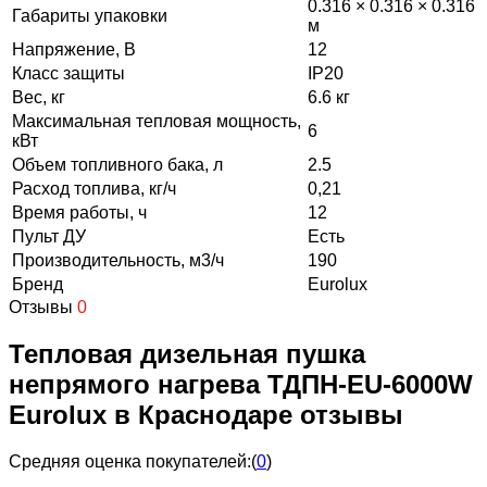
0.316 × 0.316 × 0.316
Габариты упаковки
м
Напряжение, В
12
Класс защиты
IP20
Вес, кг
6.6 кг
Максимальная тепловая мощность,
6
кВт
Объем топливного бака, л
2.5
Расход топлива, кг/ч
0,21
Время работы, ч
12
Пульт ДУ
Есть
Производительность, м3/ч
190
Бренд
Eurolux
Отзывы
0
Тепловая дизельная пушка
непрямого нагрева ТДПН-EU-6000W
Eurolux в Краснодаре отзывы
Средняя оценка покупателей:
(
0
)