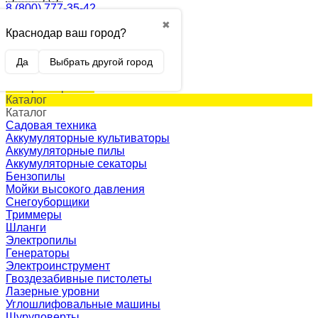
8 (800) 777-35-42
✖
Краснодар ваш город?
0
Корзина
0 p.
Да
Выбрать другой город
(пусто)
Товар в корзине!
Каталог
Каталог
Садовая техника
Аккумуляторные культиваторы
Аккумуляторные пилы
Аккумуляторные секаторы
Бензопилы
Мойки высокого давления
Снегоуборщики
Триммеры
Шланги
Электропилы
Генераторы
Электроинструмент
Гвоздезабивные пистолеты
Лазерные уровни
Углошлифовальные машины
Шуруповерты