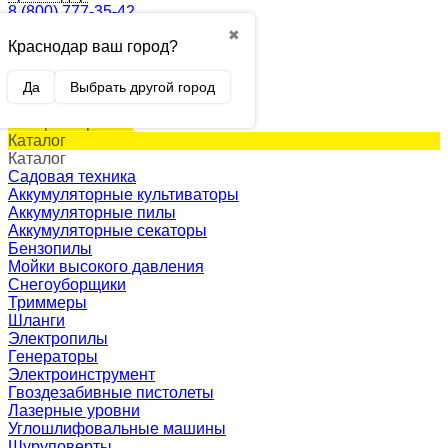
8 (800) 777-35-42
✖
Краснодар ваш город?
0
Корзина
0 p.
Да
Выбрать другой город
(пусто)
Товар в корзине!
Каталог
Каталог
Садовая техника
Аккумуляторные культиваторы
Аккумуляторные пилы
Аккумуляторные секаторы
Бензопилы
Мойки высокого давления
Снегоуборщики
Триммеры
Шланги
Электропилы
Генераторы
Электроинструмент
Гвоздезабивные пистолеты
Лазерные уровни
Углошлифовальные машины
Шуруповерты