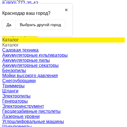
8 (800) 777-35-42
✖
Краснодар ваш город?
0
Корзина
0 p.
Да
Выбрать другой город
(пусто)
Товар в корзине!
Каталог
Каталог
Садовая техника
Аккумуляторные культиваторы
Аккумуляторные пилы
Аккумуляторные секаторы
Бензопилы
Мойки высокого давления
Снегоуборщики
Триммеры
Шланги
Электропилы
Генераторы
Электроинструмент
Гвоздезабивные пистолеты
Лазерные уровни
Углошлифовальные машины
Шуруповерты