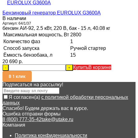
Бензиновый генератор EUROLUX G3600A
В наличии
Артикул:
64/1/37
бензин АИ-92, 2.5 кВт, 220 В, бак - 15 л, 40.08 кг
Максимальная мощность, Вт
2800
Количество фаз
1
Способ запуска
Ручной стартер
Ёмкость бензобака, л
15
20 690 p.
Купить
В корзине
-
+
В 1 клик
Подписаться на рассылкy!
Я согласен(a)
с политикой обработки персональных
данных
Спасибо! Будем держать вас в курсе.
Ошибка отправки формы
8 (800) 777-35-42
take@utake.ru
Компания
Политика конфиденциальности