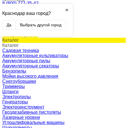
8 (800) 777-35-42
✖
Краснодар ваш город?
0
Корзина
0 p.
Да
Выбрать другой город
(пусто)
Товар в корзине!
Каталог
Каталог
Садовая техника
Аккумуляторные культиваторы
Аккумуляторные пилы
Аккумуляторные секаторы
Бензопилы
Мойки высокого давления
Снегоуборщики
Триммеры
Шланги
Электропилы
Генераторы
Электроинструмент
Гвоздезабивные пистолеты
Лазерные уровни
Углошлифовальные машины
Шуруповерты