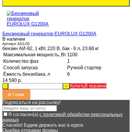
Бензиновый генератор EUROLUX G1200A
В наличии
Артикул:
64/1/35
бензин АИ-92, 1 кВт, 220 В, бак - 6 л, 23.68 кг
Максимальная мощность, Вт
1100
Количество фаз
1
Способ запуска
Ручной стартер
Ёмкость бензобака, л
6
14 590 p.
Купить
В корзине
-
+
В 1 клик
Подписаться на рассылкy!
Я согласен(a)
с политикой обработки персональных
данных
Спасибо! Будем держать вас в курсе.
Ошибка отправки формы