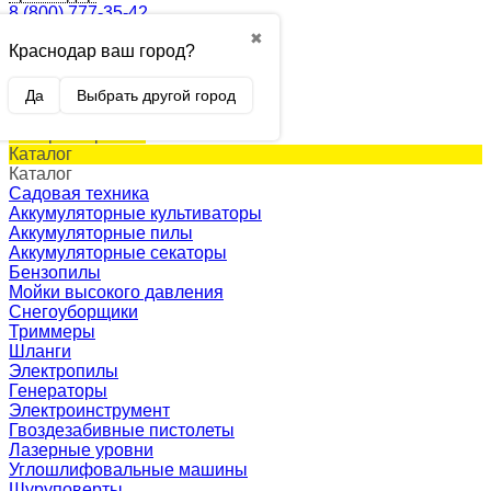
8 (800) 777-35-42
✖
Краснодар ваш город?
0
Корзина
0 p.
Да
Выбрать другой город
(пусто)
Товар в корзине!
Каталог
Каталог
Садовая техника
Аккумуляторные культиваторы
Аккумуляторные пилы
Аккумуляторные секаторы
Бензопилы
Мойки высокого давления
Снегоуборщики
Триммеры
Шланги
Электропилы
Генераторы
Электроинструмент
Гвоздезабивные пистолеты
Лазерные уровни
Углошлифовальные машины
Шуруповерты