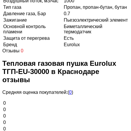
Воздушный поток, м3/час
1000
Тип газа
Пропан, пропан-бутан, бутан
Давление газа, Бар
0.7
Зажигание
Пьезоэлектрический элемент
Основной контроль
Биметаллический
пламени
термодатчик
Защита от перегрева
Есть
Бренд
Eurolux
Отзывы
0
Тепловая газовая пушка Eurolux
ТГП-EU-30000 в Краснодаре
отзывы
Средняя оценка покупателей:
(
0
)
0
0
0
0
0