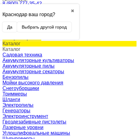
8 (800) 777-35-42
✖
Краснодар ваш город?
0
Корзина
0 p.
Да
Выбрать другой город
(пусто)
Товар в корзине!
Каталог
Каталог
Садовая техника
Аккумуляторные культиваторы
Аккумуляторные пилы
Аккумуляторные секаторы
Бензопилы
Мойки высокого давления
Снегоуборщики
Триммеры
Шланги
Электропилы
Генераторы
Электроинструмент
Гвоздезабивные пистолеты
Лазерные уровни
Углошлифовальные машины
Шуруповерты