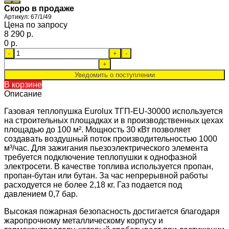
Скоро в продаже
Артикул:
67/1/49
Цена по запросу
8 290 p.
0 p.
-
+
-
+
Уведомить о поступлении
В корзине
Описание
Газовая теплопушка Eurolux ТГП-EU-30000 используется
на строительных площадках и в производственных цехах
площадью до 100 м². Мощность 30 кВт позволяет
создавать воздушный поток производительностью 1000
м³/час. Для зажигания пьезоэлектрического элемента
требуется подключение теплопушки к однофазной
электросети. В качестве топлива используется пропан,
пропан-бутан или бутан. За час непрерывной работы
расходуется не более 2,18 кг. Газ подается под
давлением 0,7 бар.
Высокая пожарная безопасность достигается благодаря
жаропрочному металлическому корпусу и