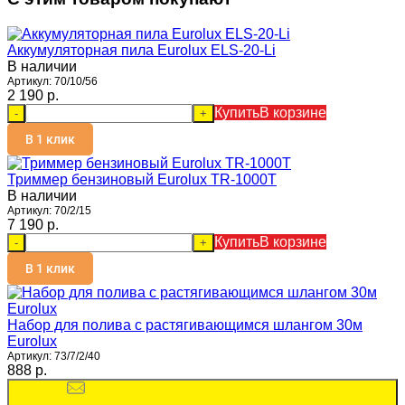
Аккумуляторная пила Eurolux ELS-20-Li
В наличии
Артикул:
70/10/56
2 190 p.
Купить
В корзине
-
+
В 1 клик
Триммер бензиновый Eurolux TR-1000T
В наличии
Артикул:
70/2/15
7 190 p.
Купить
В корзине
-
+
В 1 клик
Набор для полива с растягивающимся шлангом 30м
Eurolux
Артикул:
73/7/2/40
888 p.