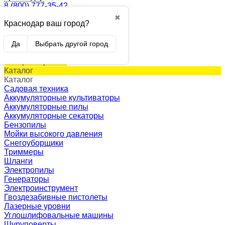
8 (800) 777-35-42
✖
Краснодар ваш город?
0
Корзина
0 p.
Да
Выбрать другой город
(пусто)
Товар в корзине!
Каталог
Каталог
Садовая техника
Аккумуляторные культиваторы
Аккумуляторные пилы
Аккумуляторные секаторы
Бензопилы
Мойки высокого давления
Снегоуборщики
Триммеры
Шланги
Электропилы
Генераторы
Электроинструмент
Гвоздезабивные пистолеты
Лазерные уровни
Углошлифовальные машины
Шуруповерты