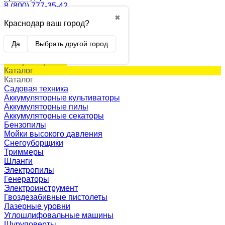
8 (800) 777-35-42
✖
Краснодар ваш город?
0
Корзина
0 p.
Да
Выбрать другой город
(пусто)
Товар в корзине!
Каталог
Каталог
Садовая техника
Аккумуляторные культиваторы
Аккумуляторные пилы
Аккумуляторные секаторы
Бензопилы
Мойки высокого давления
Снегоуборщики
Триммеры
Шланги
Электропилы
Генераторы
Электроинструмент
Гвоздезабивные пистолеты
Лазерные уровни
Углошлифовальные машины
Шуруповерты