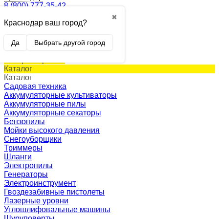
8 (800) 777-35-42
✖
Краснодар ваш город?
0
Корзина
0 p.
Да
Выбрать другой город
(пусто)
Товар в корзине!
Каталог
Каталог
Садовая техника
Аккумуляторные культиваторы
Аккумуляторные пилы
Аккумуляторные секаторы
Бензопилы
Мойки высокого давления
Снегоуборщики
Триммеры
Шланги
Электропилы
Генераторы
Электроинструмент
Гвоздезабивные пистолеты
Лазерные уровни
Углошлифовальные машины
Шуруповерты